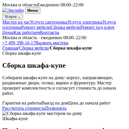
Москва и область
Ежедневно 08:00–22:00
Меню
Услуги
⌄
Мастер на час
Услуги сантехника
Услуги электрика
Услуги
плотника
Ремонт мебели
Сборка мебели
Ремонт под ключ
Цены
Как работаем
Контакты
Москва и область · ежедневно 08:00–22:00
+7 499 398-16-17
Вызвать мастера
Главная
/
Сборка мебели
/
Сборка шкафа-купе
Сборка шкафа-купе
Сборка шкафа-купе
Собираем шкафы-купе на дому: корпус, направляющие,
раздвижные двери, полки, ящики и фурнитуру. Мастер
проверит комплектность и согласует стоимость до начала
работ.
Гарантия на работы
Выезд на дом
Цена до начала работ
Рассчитать стоимость
Позвонить
Шкафы-купе